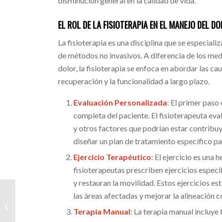
disminución general en la calidad de vida.
EL ROL DE LA FISIOTERAPIA EN EL MANEJO DEL D
La fisioterapia es una disciplina que se especiali
de métodos no invasivos. A diferencia de los me
dolor, la fisioterapia se enfoca en abordar las c
recuperación y la funcionalidad a largo plazo.
Evaluación Personalizada
: El primer paso 
completa del paciente. El fisioterapeuta eva
y otros factores que podrían estar contribu
diseñar un plan de tratamiento específico pa
Ejercicio Terapéutico
: El ejercicio es una
fisioterapeutas prescriben ejercicios especí
y restauran la movilidad. Estos ejercicios est
las áreas afectadas y mejorar la alineación c
La Terapia con Láser
Terapia Manual
: La terapia manual incluye