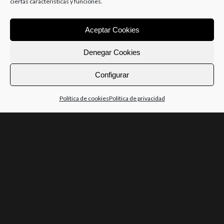
ciertas características y funciones.
Aceptar Cookies
Denegar Cookies
Configurar
Política de cookies
Política de privacidad
SESIONES PERSONALIZADAS
.
Nos adaptándonos a cada persona en