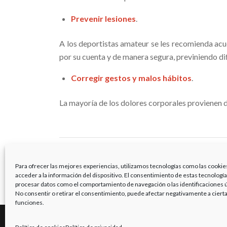
Prevenir lesiones
.
A los deportistas amateur se les recomienda acudi
por su cuenta y de manera segura, previniendo dif
Corregir gestos y malos hábitos
.
La mayoría de los dolores corporales provienen de 
Fuente:
http://sanitum.com/motivos-para-ir-al-f
Para ofrecer las mejores experiencias, utilizamos tecnologías como las cookie
acceder a la información del dispositivo. El consentimiento de estas tecnologí
procesar datos como el comportamiento de navegación o las identificaciones ún
No consentir o retirar el consentimiento, puede afectar negativamente a cierta
funciones.
WEB CREADA POR BIT INFORMÁTICA LODOSA