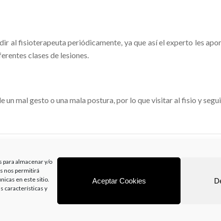
r al fisioterapeuta periódicamente, ya que así el experto les aport
erentes clases de lesiones.
un mal gesto o una mala postura, por lo que visitar al fisio y segu
isioterapeuta.html
s para almacenar y/o
as nos permitirá
icas en este sitio.
Aceptar Cookies
D
s características y